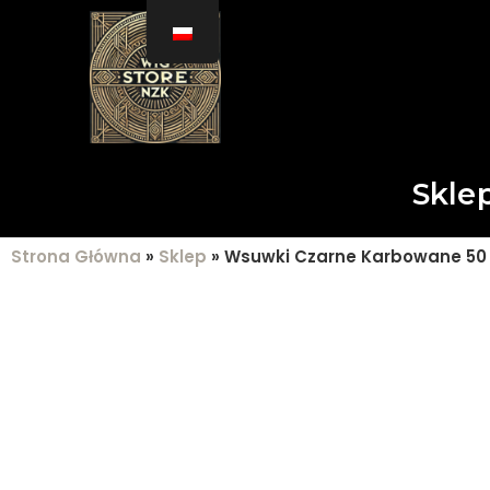
Skle
Strona Główna
»
Sklep
»
Wsuwki Czarne Karbowane 50 