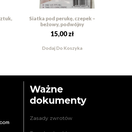
sztuk,
Siatka pod perukę, czepek –
beżowy, podwójny
15,00
zł
Dodaj Do Koszyka
Ważne
dokumenty
Zasady zwrotów
.com