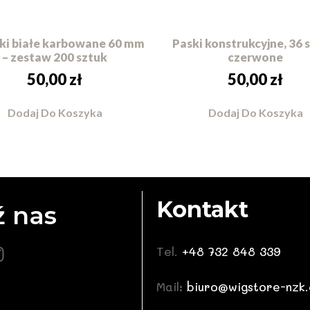
i białe karbowane 60 mm
Paski konstrukcyjne, 36 
– zestaw 200 sztuk
czerwone
50,00
zł
50,00
zł
Dodaj Do Koszyka
Dodaj Do Koszyka
Kontakt
ź nas
Tel.
+48 732 848 339
Mail:
biuro@wigstore-nzk