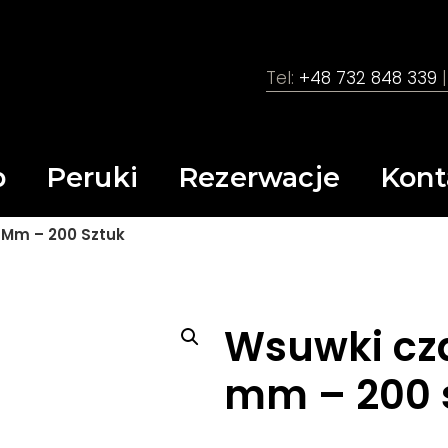
Tel:
+48 732 848 339
|
p
Peruki
Rezerwacje
Kont
Mm – 200 Sztuk
Wsuwki cz
mm – 200 