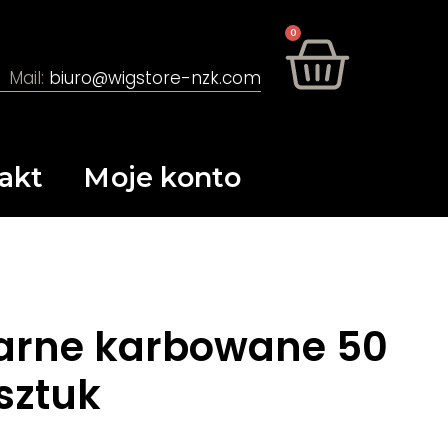
0
Mail:
biuro@wigstore-nzk.com
akt
Moje konto
arne karbowane 50
sztuk