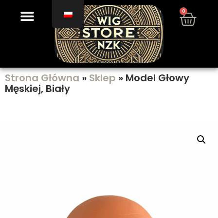
0
Strona Główna
»
Sklep
»
Model Głowy
Męskiej, Biały