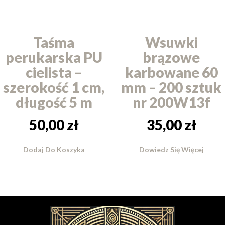
Taśma
Wsuwki
perukarska PU
brązowe
cielista –
karbowane 60
szerokość 1 cm,
mm – 200 sztuk
długość 5 m
nr 200W13f
50,00
zł
35,00
zł
Dodaj Do Koszyka
Dowiedz Się Więcej