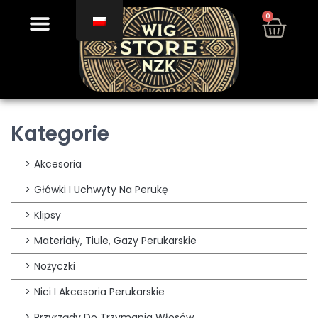
0
Kategorie
Akcesoria
Główki I Uchwyty Na Perukę
Klipsy
Materiały, Tiule, Gazy Perukarskie
Nożyczki
Nici I Akcesoria Perukarskie
Przyrządy Do Trzymania Włosów