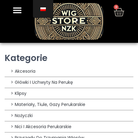
0
Kategorie
Akcesoria
Główki I Uchwyty Na Perukę
Klipsy
Materiały, Tiule, Gazy Perukarskie
Nożyczki
Nici I Akcesoria Perukarskie
Przyrządy Do Trzymania Włosów